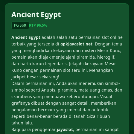
▶
Ancient Egypt
PG Soft
RTP 96.5%
Ancient Egypt
adalah salah satu permainan slot online
terbaik yang tersedia di
apkjayaslot.net
. Dengan tema
yang menghadirkan kekayaan dan misteri Mesir Kuno,
pemain akan diajak menjelajahi piramida, hieroglif,
dan harta karun legendaris. Jelajahi kekayaan Mesir
Kuno dengan permainan slot seru ini. Menangkan
jackpot besar sekarang!
Dalam permainan ini, Anda akan menemukan simbol-
simbol seperti Anubis, piramida, mata uang emas, dan
skarabeus yang membawa keberuntungan. Visual
grafisnya dibuat dengan sangat detail, memberikan
pengalaman bermain yang imersif dan autentik
seperti benar-benar berada di tanah Giza ribuan
tahun lalu.
Bagi para penggemar
jayaslot
, permainan ini sangat