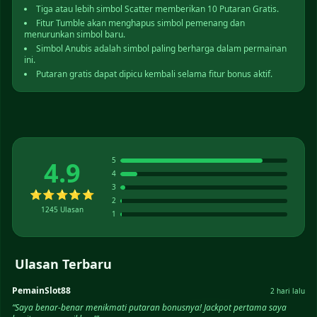
Tiga atau lebih simbol Scatter memberikan 10 Putaran Gratis.
Fitur Tumble akan menghapus simbol pemenang dan
menurunkan simbol baru.
Simbol Anubis adalah simbol paling berharga dalam permainan
ini.
Putaran gratis dapat dipicu kembali selama fitur bonus aktif.
5
4.9
4
3
⭐⭐⭐⭐⭐
2
1245 Ulasan
1
Ulasan Terbaru
PemainSlot88
2 hari lalu
“Saya benar-benar menikmati putaran bonusnya! Jackpot pertama saya