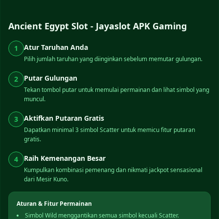
Ancient Egypt Slot - Jayaslot APK Gaming
Atur Taruhan Anda
1
Pilih jumlah taruhan yang diinginkan sebelum memutar gulungan.
Putar Gulungan
2
Tekan tombol putar untuk memulai permainan dan lihat simbol yang
muncul.
Aktifkan Putaran Gratis
3
Dapatkan minimal 3 simbol Scatter untuk memicu fitur putaran
gratis.
Raih Kemenangan Besar
4
Kumpulkan kombinasi pemenang dan nikmati jackpot sensasional
dari Mesir Kuno.
Aturan & Fitur Permainan
Simbol Wild menggantikan semua simbol kecuali Scatter.