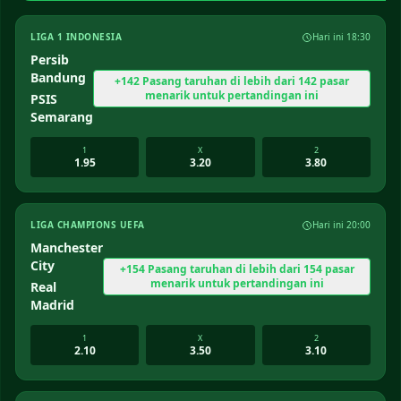
LIGA 1 INDONESIA
Hari ini 18:30
Persib
Bandung
+142 Pasang taruhan di lebih dari 142 pasar
menarik untuk pertandingan ini
PSIS
Semarang
1
X
2
1.95
3.20
3.80
LIGA CHAMPIONS UEFA
Hari ini 20:00
Manchester
City
+154 Pasang taruhan di lebih dari 154 pasar
menarik untuk pertandingan ini
Real
Madrid
1
X
2
2.10
3.50
3.10