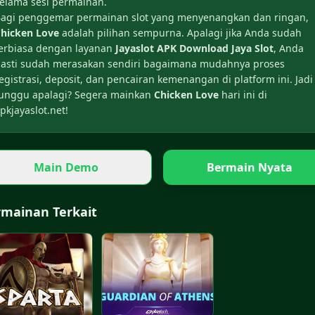
elama sesi permainan.
agi penggemar permainan slot yang menyenangkan dan ringan,
hicken Love
adalah pilihan sempurna. Apalagi jika Anda sudah
erbiasa dengan layanan
Jayaslot APK Download Jaya Slot
, Anda
asti sudah merasakan sendiri bagaimana mudahnya proses
egistrasi, deposit, dan pencairan kemenangan di platform ini. Jadi
unggu apalagi? Segera mainkan
Chicken Love
hari ini di
pkjayaslot.net
!
Main Demo
Bermain Nyata
rmainan Terkait