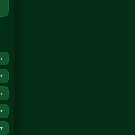
▼
▼
▼
▼
▼