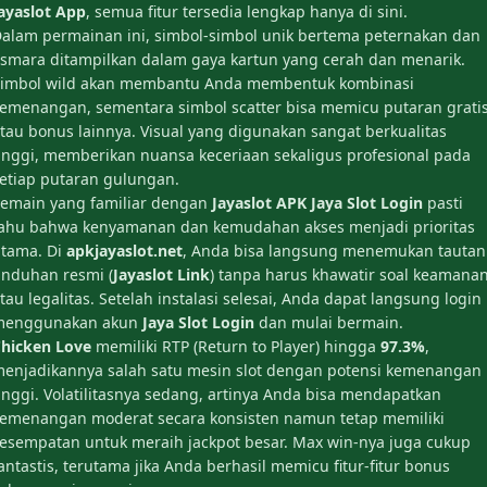
ayaslot App
, semua fitur tersedia lengkap hanya di sini.
alam permainan ini, simbol-simbol unik bertema peternakan dan
smara ditampilkan dalam gaya kartun yang cerah dan menarik.
imbol wild akan membantu Anda membentuk kombinasi
emenangan, sementara simbol scatter bisa memicu putaran grati
tau bonus lainnya. Visual yang digunakan sangat berkualitas
inggi, memberikan nuansa keceriaan sekaligus profesional pada
etiap putaran gulungan.
emain yang familiar dengan
Jayaslot APK Jaya Slot Login
pasti
ahu bahwa kenyamanan dan kemudahan akses menjadi prioritas
tama. Di
apkjayaslot.net
, Anda bisa langsung menemukan tautan
nduhan resmi (
Jayaslot Link
) tanpa harus khawatir soal keamana
tau legalitas. Setelah instalasi selesai, Anda dapat langsung login
menggunakan akun
Jaya Slot Login
dan mulai bermain.
hicken Love
memiliki RTP (Return to Player) hingga
97.3%
,
enjadikannya salah satu mesin slot dengan potensi kemenangan
inggi. Volatilitasnya sedang, artinya Anda bisa mendapatkan
emenangan moderat secara konsisten namun tetap memiliki
esempatan untuk meraih jackpot besar. Max win-nya juga cukup
antastis, terutama jika Anda berhasil memicu fitur-fitur bonus