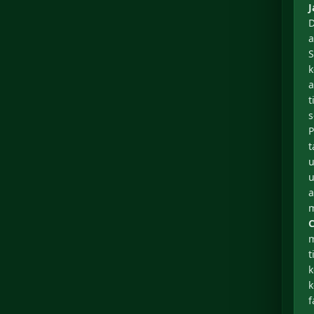
J
D
a
S
k
a
t
s
P
t
u
u
a
C
m
t
k
k
f