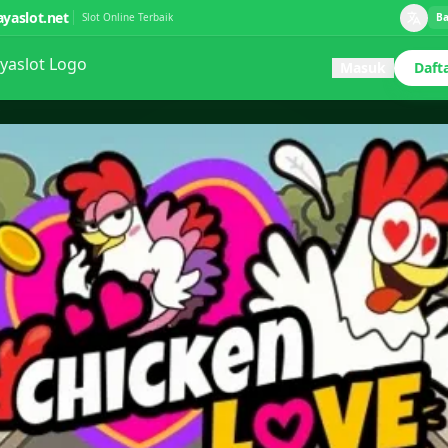
ayaslot.net
Slot Online Terbaik
B
Masuk
Daft