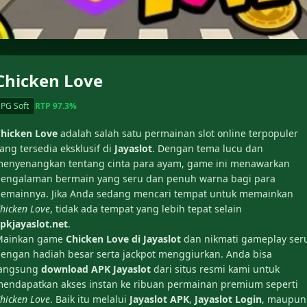
▶
Chicken Love
PG Soft
RTP 97.3%
hicken Love
adalah salah satu permainan slot online terpopuler
ang tersedia eksklusif di
Jayaslot
. Dengan tema lucu dan
enyenangkan tentang cinta para ayam, game ini menawarkan
engalaman bermain yang seru dan penuh warna bagi para
emainnya. Jika Anda sedang mencari tempat untuk memainkan
hicken Love
, tidak ada tempat yang lebih tepat selain
pkjayaslot.net
.
Mainkan game
Chicken Love di Jayaslot
dan nikmati gameplay ser
engan hadiah besar serta jackpot menggiurkan. Anda bisa
langsung
download APK Jayaslot
dari situs resmi kami untuk
endapatkan akses instan ke ribuan permainan premium seperti
hicken Love
. Baik itu melalui
Jayaslot APK
,
Jayaslot Login
, maupun