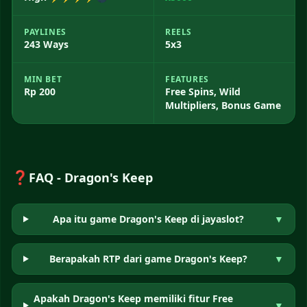
PAYLINES
REELS
243 Ways
5x3
MIN BET
FEATURES
Rp 200
Free Spins, Wild
Multipliers, Bonus Game
❓
FAQ - Dragon's Keep
Apa itu game Dragon's Keep di jayaslot?
▼
Berapakah RTP dari game Dragon's Keep?
▼
Apakah Dragon's Keep memiliki fitur Free
▼