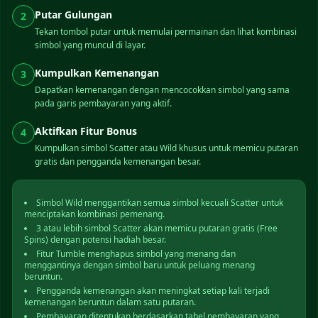
Putar Gulungan
2
Tekan tombol putar untuk memulai permainan dan lihat kombinasi
simbol yang muncul di layar.
Kumpulkan Kemenangan
3
Dapatkan kemenangan dengan mencocokkan simbol yang sama
pada garis pembayaran yang aktif.
Aktifkan Fitur Bonus
4
Kumpulkan simbol Scatter atau Wild khusus untuk memicu putaran
gratis dan pengganda kemenangan besar.
Simbol Wild menggantikan semua simbol kecuali Scatter untuk
menciptakan kombinasi pemenang.
3 atau lebih simbol Scatter akan memicu putaran gratis (Free
Spins) dengan potensi hadiah besar.
Fitur Tumble menghapus simbol yang menang dan
menggantinya dengan simbol baru untuk peluang menang
beruntun.
Pengganda kemenangan akan meningkat setiap kali terjadi
kemenangan beruntun dalam satu putaran.
Pembayaran ditentukan berdasarkan tabel pembayaran yang