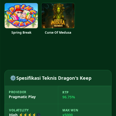
Spring Break
Curse Of Medusa
⚙️
Spesifikasi Teknis Dragon's Keep
PROVIDER
RTP
Pragmatic Play
96.75%
VOLATILITY
MAX WIN
High ⚡⚡⚡⚡🌑
x5000