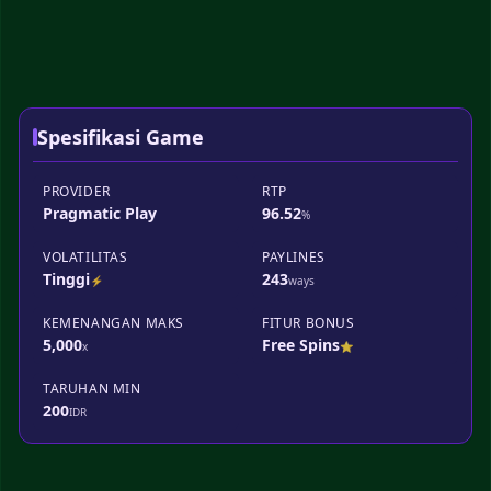
Spesifikasi Game
PROVIDER
RTP
Pragmatic Play
96.52
%
VOLATILITAS
PAYLINES
Tinggi
243
⚡
ways
KEMENANGAN MAKS
FITUR BONUS
5,000
Free Spins
x
⭐
TARUHAN MIN
200
IDR