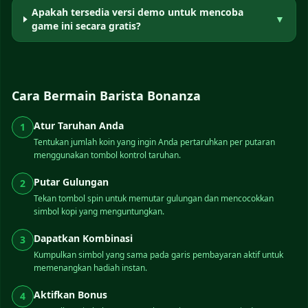
Apakah tersedia versi demo untuk mencoba
▼
game ini secara gratis?
Cara Bermain Barista Bonanza
Atur Taruhan Anda
1
Tentukan jumlah koin yang ingin Anda pertaruhkan per putaran
menggunakan tombol kontrol taruhan.
Putar Gulungan
2
Tekan tombol spin untuk memutar gulungan dan mencocokkan
simbol kopi yang menguntungkan.
Dapatkan Kombinasi
3
Kumpulkan simbol yang sama pada garis pembayaran aktif untuk
memenangkan hadiah instan.
Aktifkan Bonus
4