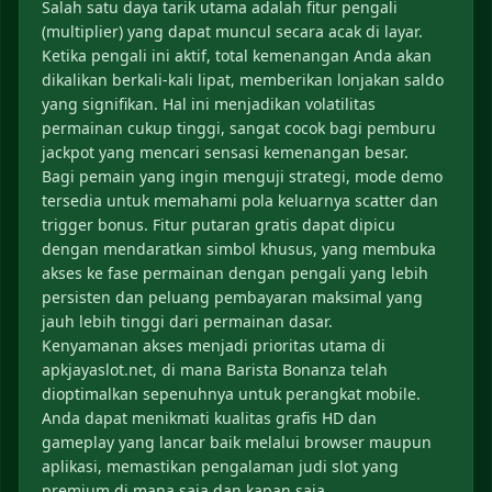
Salah satu daya tarik utama adalah fitur pengali
(multiplier) yang dapat muncul secara acak di layar.
Ketika pengali ini aktif, total kemenangan Anda akan
dikalikan berkali-kali lipat, memberikan lonjakan saldo
yang signifikan. Hal ini menjadikan volatilitas
permainan cukup tinggi, sangat cocok bagi pemburu
jackpot yang mencari sensasi kemenangan besar.
Bagi pemain yang ingin menguji strategi, mode demo
tersedia untuk memahami pola keluarnya scatter dan
trigger bonus. Fitur putaran gratis dapat dipicu
dengan mendaratkan simbol khusus, yang membuka
akses ke fase permainan dengan pengali yang lebih
persisten dan peluang pembayaran maksimal yang
jauh lebih tinggi dari permainan dasar.
Kenyamanan akses menjadi prioritas utama di
apkjayaslot.net, di mana Barista Bonanza telah
dioptimalkan sepenuhnya untuk perangkat mobile.
Anda dapat menikmati kualitas grafis HD dan
gameplay yang lancar baik melalui browser maupun
aplikasi, memastikan pengalaman judi slot yang
premium di mana saja dan kapan saja.