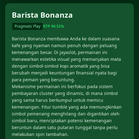
▶
Barista Bonanza
Pragmatic Play
RTP 96.52%
Barista Bonanza membawa Anda ke dalam suasana
kafe yang nyaman namun penuh dengan peluang
kemenangan besar. Di jayaslot, permainan ini
menawarkan estetika visual yang memanjakan mata
dengan simbol-simbol kopi aromatik yang bisa
berubah menjadi keuntungan finansial nyata bagi
para pemain yang beruntung.
Mekanisme permainan ini berfokus pada sistem
pembayaran cluster yang dinamis, di mana simbol
yang sama harus berkumpul untuk memicu
kemenangan. Fitur tumble yang ada memungkinkan
simbol pemenang menghilang dan digantikan oleh
simbol baru, menciptakan potensi kemenangan
beruntun dalam satu putaran tunggal tanpa perlu
melakukan spin tambahan.