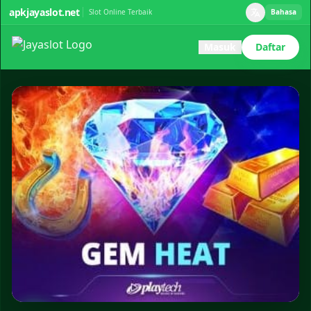
apkjayaslot.net
Slot Online Terbaik
Bahasa
Masuk
Daftar