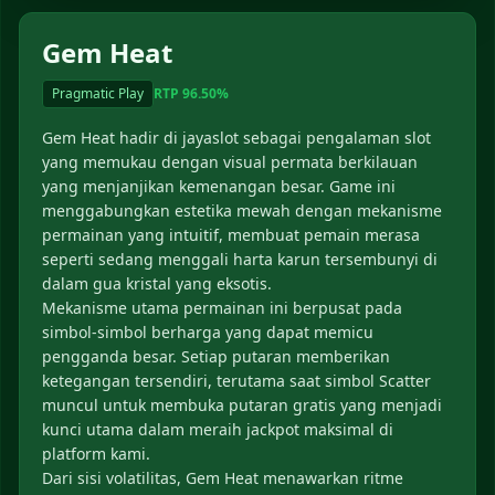
▶
Gem Heat
Pragmatic Play
RTP 96.50%
Gem Heat hadir di jayaslot sebagai pengalaman slot
yang memukau dengan visual permata berkilauan
yang menjanjikan kemenangan besar. Game ini
menggabungkan estetika mewah dengan mekanisme
permainan yang intuitif, membuat pemain merasa
seperti sedang menggali harta karun tersembunyi di
dalam gua kristal yang eksotis.
Mekanisme utama permainan ini berpusat pada
simbol-simbol berharga yang dapat memicu
pengganda besar. Setiap putaran memberikan
ketegangan tersendiri, terutama saat simbol Scatter
muncul untuk membuka putaran gratis yang menjadi
kunci utama dalam meraih jackpot maksimal di
platform kami.
Dari sisi volatilitas, Gem Heat menawarkan ritme