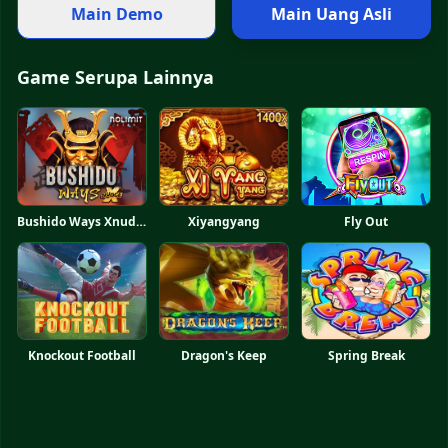
Main Demo
Main Uang Asli
Game Serupa Lainnya
Bushido Ways Xnudge
Xiyangyang
Fly Out
Knockout Football
Dragon's Keep
Spring Break